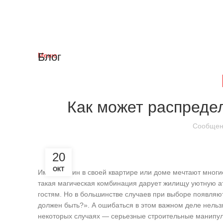
Блог
Меню
Как может распреде
Сообщен
20
ОКТ
Иметь камин в своей квартире или доме мечтают многие
такая магическая комбинация дарует жилищу уютную 
гостям. Но в большинстве случаев при выборе появляют
должен быть?». А ошибаться в этом важном деле нельз
некоторых случаях — серьезные строительные манипул