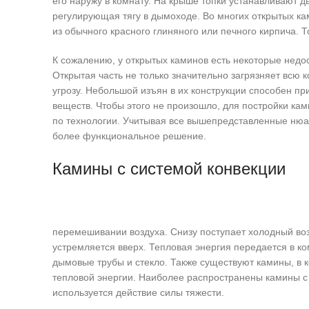
его наружу в комнату. На крыше топки устанавливают д
регулирующая тягу в дымоходе. Во многих открытых к
из обычного красного глиняного или печного кирпича.
К сожалению, у открытых каминов есть некоторые нед
Открытая часть не только значительно загрязняет всю к
угрозу. Небольшой изъян в их конструкции способен п
веществ. Чтобы этого не произошло, для постройки ка
по технологии. Учитывая все вышепредставленные нюан
более функциональное решение.
Камины с системой конвекции
перемешивании воздуха. Снизу поступает холодный возду
устремляется вверх. Тепловая энергия передается в ко
дымовые трубы и стекло. Также существуют камины, в 
тепловой энергии. Наиболее распространены камины с 
используется действие силы тяжести.