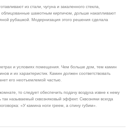
тавливают из стали, чугуна и закаленного стекла,
, облицованные шамотным кирпичом, дольше накапливают
одяной рубашкой. Модернизация этого решения сделала
метрах и условиях помещения. Чем больше дом, тем камин
инов и их характеристик. Камин должен соответствовать
танет его неотъемлемой частью.
омнате, то следует обеспечить подачу воздуха извне к нему
ь так называемый сквозняковый эффект. Сквозняки всегда
говорка: «У камина ноги греем, а спину губим».