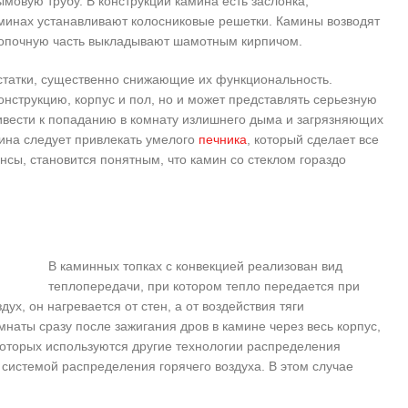
ымовую трубу. В конструкции камина есть заслонка,
аминах устанавливают колосниковые решетки. Камины возводят
 Топочную часть выкладывают шамотным кирпичом.
остатки, существенно снижающие их функциональность.
онструкцию, корпус и пол, но и может представлять серьезную
ривести к попаданию в комнату излишнего дыма и загрязняющих
мина следует привлекать умелого
печника
, который сделает все
сы, становится понятным, что камин со стеклом гораздо
В каминных топках с конвекцией реализован вид
теплопередачи, при котором тепло передается при
х, он нагревается от стен, а от воздействия тяги
мнаты сразу после зажигания дров в камине через весь корпус,
которых используются другие технологии распределения
системой распределения горячего воздуха. В этом случае