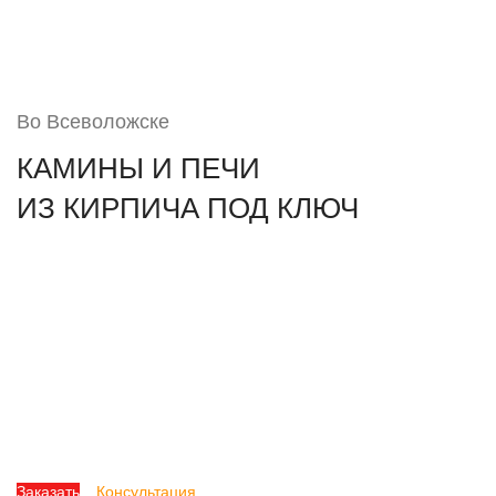
Во Всеволожске
КАМИНЫ И ПЕЧИ
ИЗ КИРПИЧА ПОД КЛЮЧ
Меня зовут Семён, с 2010 года я помогаю людям осуществить
свою мечту — собственными руками строю камины, печи из
кирпича в дома, на дачи жителей Всеволожска и области.
Практикую выезды за пределы региона — мои работы есть
даже во Франции, где я два сезона строил кирпичные
дровяные печи и камины.
Заказать
Консультация