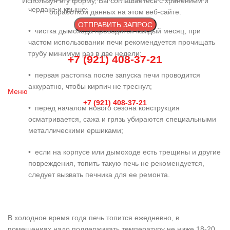
Используя эту форму, Вы соглашаетесь с хранением и
чердаке и крыше;
обработкой данных на этом веб-сайте.
• чистка дымохода проводится каждый месяц, при
частом использовании печи рекомендуется прочищать
трубу минимум раз в две недели;
+7 (921) 408-37-21
• первая растопка после запуска печи проводится
аккуратно, чтобы кирпич не треснул;
Меню
+7 (921) 408-37-21
• перед началом нового сезона конструкция
осматривается, сажа и грязь убираются специальными
металлическими ершиками;
• если на корпусе или дымоходе есть трещины и другие
повреждения, топить такую печь не рекомендуется,
следует вызвать печника для ее ремонта.
В холодное время года печь топится ежедневно, в
помещениях надо поддерживать температуру не ниже 18-20