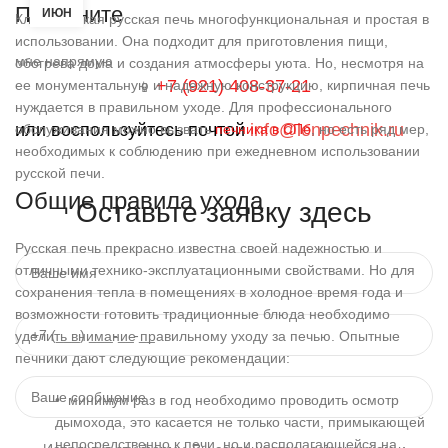
Позвоните
ИЮН
Классическая русская печь многофункциональная и простая в
использовании. Она подходит для приготовления пищи,
мне напрямую
обогрева дома и создания атмосферы уюта. Но, несмотря на
+7 (921) 408-37-21
ее монументальную и надежную конструкцию, кирпичная печь
📱
нуждается в правильном уходе. Для профессионального
или воспользуйтесь почтой
info@lenpechnik.ru
обслуживания можно вызвать
печника в СПб
, но есть ряд мер,
необходимых к соблюдению при ежедневном использовании
русской печи.
Общие правила ухода
Оставьте заявку здесь
Русская печь прекрасно известна своей надежностью и
отличными технико-эксплуатационными свойствами. Но для
сохранения тепла в помещениях в холодное время года и
возможности готовить традиционные блюда необходимо
уделить внимание правильному уходу за печью. Опытные
печники дают следующие рекомендации:
• минимум раз в год необходимо проводить осмотр
дымохода, это касается не только части, примыкающей
непосредственно к печи, но и располагающейся на