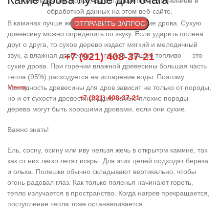
Используя эту форму, Вы соглашаетесь с хранением и
обработкой данных на этом веб-сайте.
В каминах лучше жечь как можно более сухие дрова. Сухую
древесину можно определить по звуку. Если ударить полена
друг о друга, то сухое дерево издаст мягкий и мелодичный
+7 (921) 408-37-21
звук, а влажная древесина — глухой. Лучшее топливо — это
сухие дрова. При горении влажной древесины большая часть
тепла (95%) расходуется на испарение воды. Поэтому
Меню
пригодность древесины для дров зависит не только от породы,
+7 (921) 408-37-21
но и от сухости древесины. Даже самые плохие породы
дерева могут быть хорошими дровами, если они сухие.
Важно знать!
Ель, сосну, осину или иву нельзя жечь в открытом камине, так
как от них легко летят искры. Для этих целей подходят береза
и ольха. Полешки обычно складывают вертикально, чтобы
огонь радовал глаз. Как только поленья начинают гореть,
тепло излучается в пространство. Когда нагрев прекращается,
поступление тепла тоже останавливается.