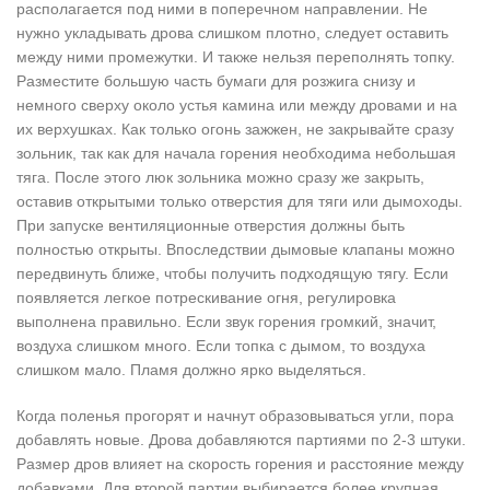
располагается под ними в поперечном направлении. Не
нужно укладывать дрова слишком плотно, следует оставить
между ними промежутки. И также нельзя переполнять топку.
Разместите большую часть бумаги для розжига снизу и
немного сверху около устья камина или между дровами и на
их верхушках. Как только огонь зажжен, не закрывайте сразу
зольник, так как для начала горения необходима небольшая
тяга. После этого люк зольника можно сразу же закрыть,
оставив открытыми только отверстия для тяги или дымоходы.
При запуске вентиляционные отверстия должны быть
полностью открыты. Впоследствии дымовые клапаны можно
передвинуть ближе, чтобы получить подходящую тягу. Если
появляется легкое потрескивание огня, регулировка
выполнена правильно. Если звук горения громкий, значит,
воздуха слишком много. Если топка с дымом, то воздуха
слишком мало. Пламя должно ярко выделяться.
Когда поленья прогорят и начнут образовываться угли, пора
добавлять новые. Дрова добавляются партиями по 2-3 штуки.
Размер дров влияет на скорость горения и расстояние между
добавками. Для второй партии выбирается более крупная