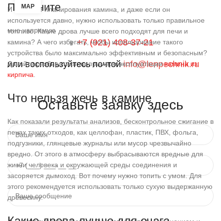
Позвоните
МАР
И на этапе планирования камина, и даже если он
используется давно, нужно использовать только правильное
мне напрямую
топливо. Какие дрова лучше всего подходят для печи и
+7 (921) 408-37-21
камина? А чего избегать, чтобы использование такого
📱
устройства было максимально эффективным и безопасным?
или воспользуйтесь почтой
info@lenpechnik.ru
Давайте разбираться на примере эксплуатации
камина из
кирпича
.
Что нельзя жечь в камине
Оставьте заявку здесь
Как показали результаты анализов, бесконтрольное сжигание в
печах таких отходов, как целлофан, пластик, ПВХ, фольга,
подгузники, глянцевые журналы или мусор чрезвычайно
вредно. От этого в атмосферу выбрасываются вредные для
жизни человека и окружающей среды соединения и
засоряется дымоход. Вот почему нужно топить с умом. Для
этого рекомендуется использовать только сухую выдержанную
древесину.
Какие дрова лучше для очага